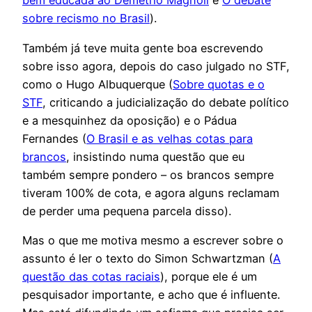
bem educada ao Demétrio Magnoli
e
O debate
sobre recismo no Brasil
).
Também já teve muita gente boa escrevendo
sobre isso agora, depois do caso julgado no STF,
como o Hugo Albuquerque (
Sobre quotas e o
STF
, criticando a judicialização do debate político
e a mesquinhez da oposição) e o Pádua
Fernandes (
O Brasil e as velhas cotas para
brancos
, insistindo numa questão que eu
também sempre pondero – os brancos sempre
tiveram 100% de cota, e agora alguns reclamam
de perder uma pequena parcela disso).
Mas o que me motiva mesmo a escrever sobre o
assunto é ler o texto do Simon Schwartzman (
A
questão das cotas raciais
), porque ele é um
pesquisador importante, e acho que é influente.