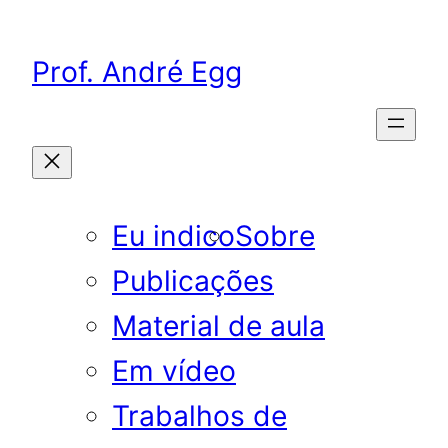
Pular
para
Prof. André Egg
o
conteúdo
Eu indico
Sobre
Publicações
Material de aula
Em vídeo
Trabalhos de