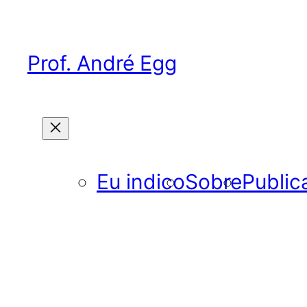
Pular
para
o
Prof. André Egg
conteúdo
Eu indico
Sobre
Public