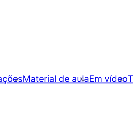
ações
Material de aula
Em vídeo
T