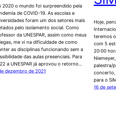
 2020 o mundo foi surpreendido pela
ndemia de COVID-19. As escolas e
iversidades foram um dos setores mais
Hoje, pen
etados pelo isolamento social. Como
Internaci
ofessor da UNESPAR, assim como meus
teremos o
legas, me vi na dificuldade de como
com 5 est
nter as disciplinas funcionando sem a
20:00 hor
ssibilidade das aulas presenciais. Para
Niemeyer,
22 a UNESPAR já aprovou o retorno…
palestra/p
de dezembro de 2021
concerto,
para o Si
16 de set