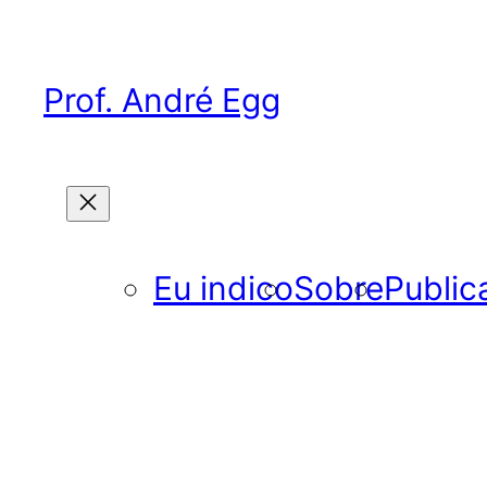
Pular
para
o
Prof. André Egg
conteúdo
Eu indico
Sobre
Public