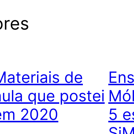
ores
Materiais de
En
aula que postei
Mób
em 2020
5 e
Si