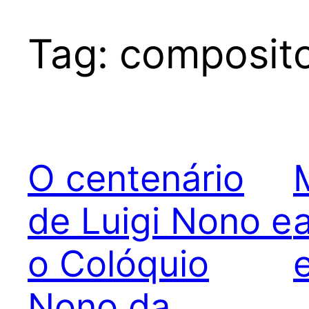
Tag:
composit
O centenário
de Luigi Nono e
o Colóquio
Nono da