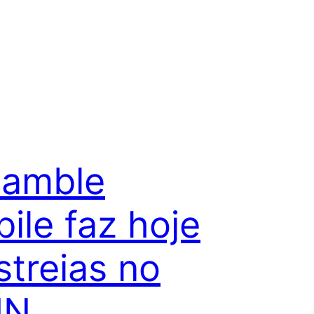
samble
ile faz hoje
streias no
MN