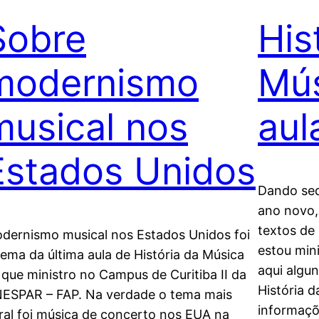
Sobre
His
modernismo
Mús
musical nos
aul
Estados Unidos
Dando seq
ano novo,
textos de 
dernismo musical nos Estados Unidos foi
estou min
tema da última aula de História da Música
aqui algun
, que ministro no Campus de Curitiba II da
História d
ESPAR – FAP. Na verdade o tema mais
informaçõ
ral foi música de concerto nos EUA na