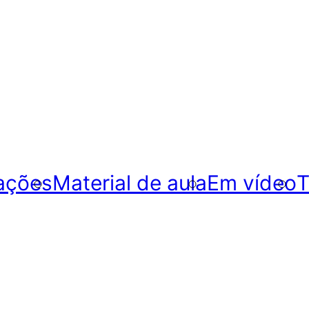
ações
Material de aula
Em vídeo
T