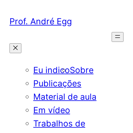
Pular
para
Prof. André Egg
o
conteúdo
Eu indico
Sobre
Publicações
Material de aula
Em vídeo
Trabalhos de