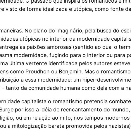
rnidade. O passado que inspira os românticos é mit
re visto de forma idealizada e utópica, como fonte 
aneiras. No plano do imaginário, pela busca do espiri
nidades utópicas no interior da modernidade capitalis
 entrega às paixões amorosas (sentido ao qual o te
ma modernidade, fugindo para o interior ou para paí
a última vertente identificada pelos autores esteve
ns como Proudhon ou Benjamin. Mas o romantismo n
ribuição a essa modernidade: um hiper-desenvolviment
e – tanto da comunidade humana como dela com a na
nidade capitalista o romantismo pretendia combat
. Surge por isso a idéia de reencantamento do mundo
ligião, ou em relação ao mito, nos tempos modernos
 ou a mitologização barata promovida pelos nazistas