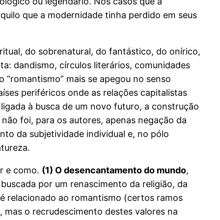
ológico ou legendário. Nos casos que a
daquilo que a modernidade tinha perdido em seus
tual, do sobrenatural, do fantástico, do onírico,
ta: dandismo, círculos literários, comunidades
rmo “romantismo” mais se apegou no senso
ses periféricos onde as relações capitalistas
 ligada à busca de um novo futuro, a construção
ão foi, para os autores, apenas negação da
o da subjetividade individual e, no pólo
tureza.
er e como.
(1) O desencantamento do mundo
,
, buscada por um renascimento da religião, da
 é relacionado ao romantismo (certos ramos
), mas o recrudescimento destes valores na