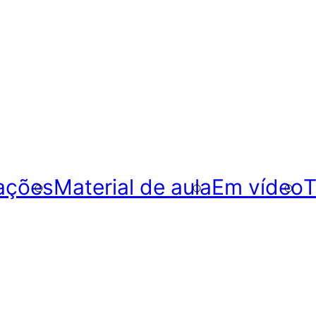
ações
Material de aula
Em vídeo
T