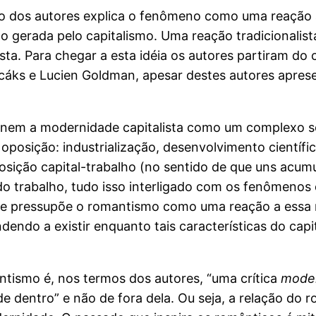
 dos autores explica o fenômeno como uma reação à 
 gerada pelo capitalismo. Uma reação tradicionalist
lista. Para chegar a esta idéia os autores partiram d
 Lucáks e Lucien Goldman, apesar destes autores apre
finem a modernidade capitalista como um complexo s
oposição: industrialização, desenvolvimento científ
sição capital-trabalho (no sentido de que uns acumu
 do trabalho, tudo isso interligado com os fenômenos
lise pressupõe o romantismo como uma reação a essa 
ndo a existir enquanto tais características do capit
tismo é, nos termos dos autores, “uma crítica
mode
de dentro” e não de fora dela. Ou seja, a relação d