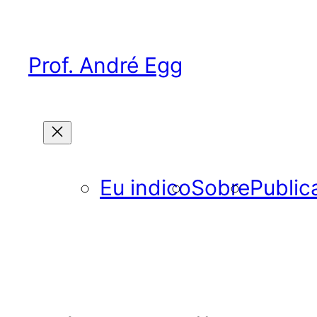
Pular
para
o
Prof. André Egg
conteúdo
Eu indico
Sobre
Public