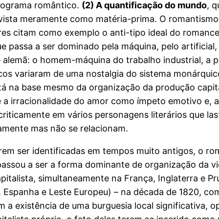
programa romântico.
(2) A quantificação do mundo
, q
r vista meramente como matéria-prima. O romantismo,
res citam como exemplo o anti-tipo ideal do romanc
ue passa a ser dominado pela máquina, pelo artificial
sa e alemã: o homem-máquina do trabalho industrial, a
os variaram de uma nostalgia do sistema monárquico 
stá na base mesmo da organização da produção capital
e a irracionalidade do amor como ímpeto emotivo e, 
criticamente em vários personagens literários que l
icamente mas não se relacionam.
em ser identificadas em tempos muito antigos, o rom
assou a ser a forma dominante de organização da vid
pitalista, simultaneamente na França, Inglaterra e P
ia, Espanha e Leste Europeu) – na década de 1820, com
a existência de uma burguesia local significativa, o