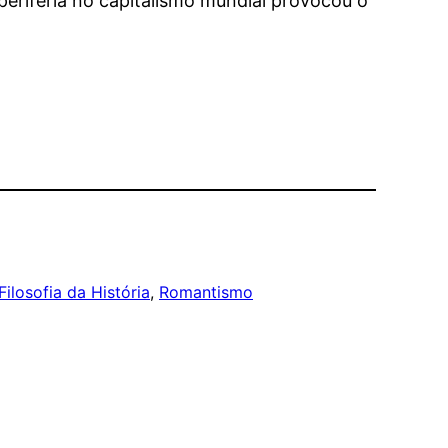
periferia no capitalismo mundial provocou o
Filosofia da História
, 
Romantismo