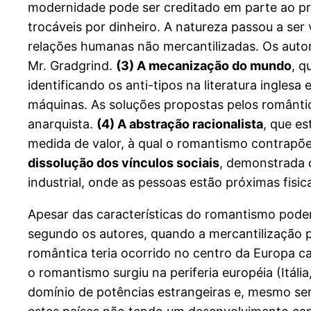
modernidade pode ser creditado em parte ao 
trocáveis por dinheiro. A natureza passou a se
relações humanas não mercantilizadas. Os auto
Mr. Gradgrind.
(3) A mecanização do mundo
, q
identificando os anti-tipos na literatura ingle
máquinas. As soluções propostas pelos romântic
anarquista.
(4) A abstração racionalista
, que e
medida de valor, à qual o romantismo contrapõ
dissolução dos vínculos sociais
, demonstrada 
industrial, onde as pessoas estão próximas fis
Apesar das características do romantismo poder
segundo os autores, quando a mercantilização p
romântica teria ocorrido no centro da Europa ca
o romantismo surgiu na periferia européia (Itál
domínio de potências estrangeiras e, mesmo sem 