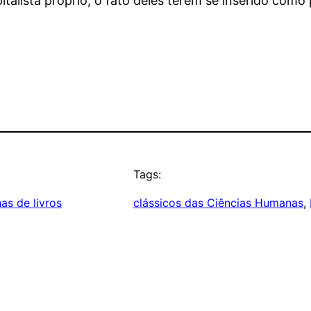
alista próprio, o fato deles terem se inserido como 
Tags:
as de livros
clássicos das Ciências Humanas
, 