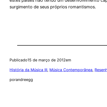
estes países não tendo um desenvolvimento capit
surgimento de seus próprios romantismos.
Publicado
15 de março de 2012
em
História da Música III
, 
Música Contemporânea
, 
Resenh
por
andreegg