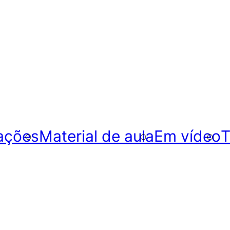
ações
Material de aula
Em vídeo
T