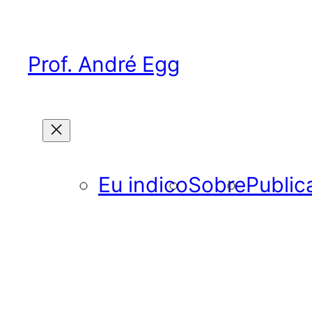
Pular
para
o
Prof. André Egg
conteúdo
Eu indico
Sobre
Public