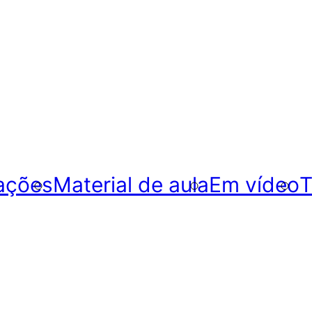
ações
Material de aula
Em vídeo
T