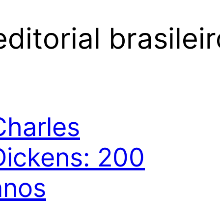
itorial brasileir
Charles
Dickens: 200
anos