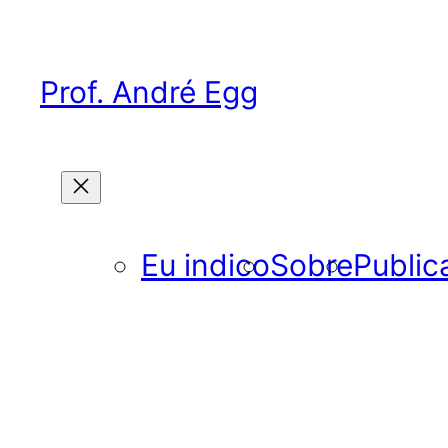
Pular
para
o
Prof. André Egg
conteúdo
Eu indico
Sobre
Public