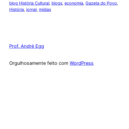
blog História Cultural
, 
blogs
, 
economia
, 
Gazeta do Povo
, 
História
, 
jornal
, 
mídias
Prof. André Egg
Orgulhosamente feito com
WordPress