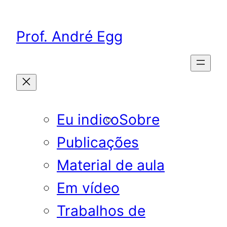
Pular
para
Prof. André Egg
o
conteúdo
Eu indico
Sobre
Publicações
Material de aula
Em vídeo
Trabalhos de