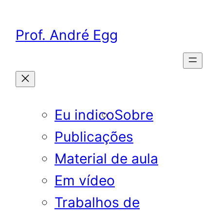
Pular
para
Prof. André Egg
o
conteúdo
Eu indico
Sobre
Publicações
Material de aula
Em vídeo
Trabalhos de